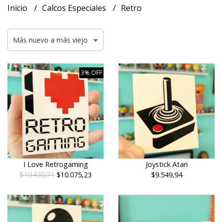
Inicio
Calcos Especiales
Retro
3% OFF
Joystick Atari
I Love Retrogaming
$9.549,94
$10.430,71
$10.075,23