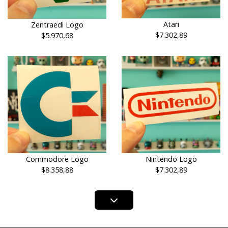
Atari
Zentraedi Logo
$7.302,89
$5.970,68
Commodore Logo
Nintendo Logo
$8.358,88
$7.302,89