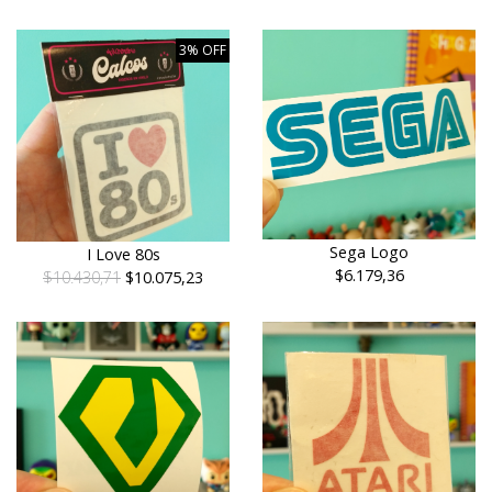
3% OFF
Sega Logo
I Love 80s
$6.179,36
$10.430,71
$10.075,23