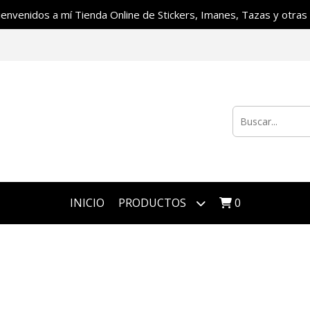
ienvenidos a mí Tienda Online de Stickers, Imanes, Tazas y otras c
INICIO
PRODUCTOS
0