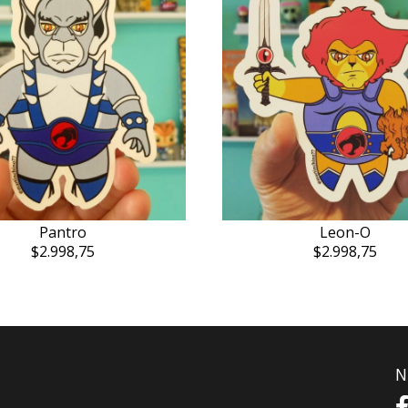
Pantro
Leon-O
$2.998,75
$2.998,75
N