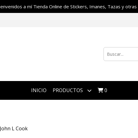
ienvenidos a mí Tienda Online de Stickers, Imanes, Tazas y otras c
INICIO
PRODUCTOS
0
John L Cook