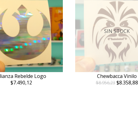
SIN STOCK
lianza Rebelde Logo
Chewbacca Vinilo
$7.490,12
$8.358,88
$8.956,23