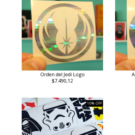
Orden del Jedi Logo
A
$7.490,12
10% OFF