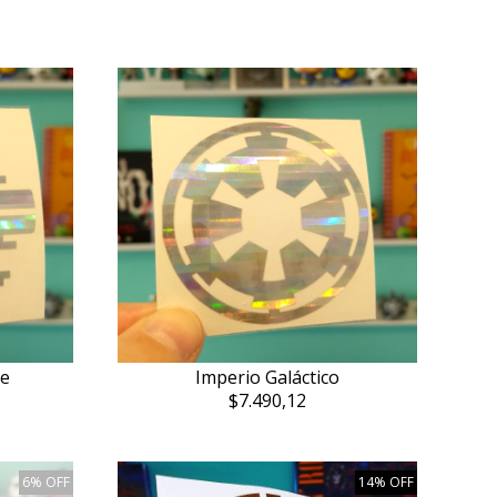
Imperio Galáctico
te
$7.490,12
6% OFF
14% OFF