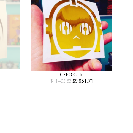
C3PO Gold
$9.851,71
$11.493,63