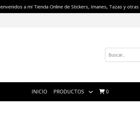
ienvenidos a mí Tienda Online de Stickers, Imanes, Tazas y otras c
INICIO
PRODUCTOS
0