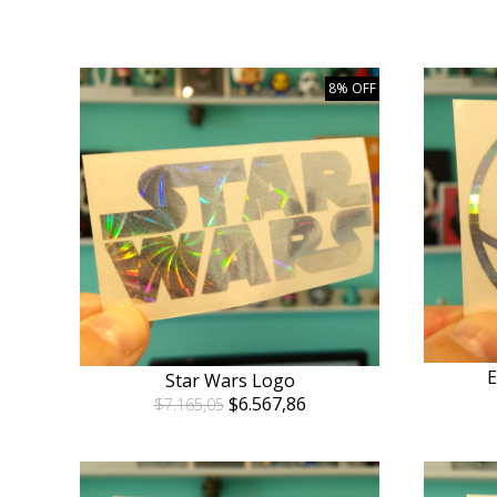
8% OFF
E
Star Wars Logo
$6.567,86
$7.165,05