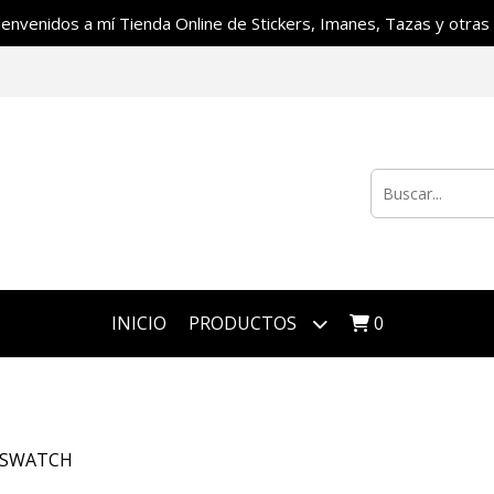
ienvenidos a mí Tienda Online de Stickers, Imanes, Tazas y otras c
INICIO
PRODUCTOS
0
SWATCH