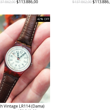
$113.886,00
$113.886,
37.862,00
$137.862,00
42% OFF
h Vintage LR114 (Dama)