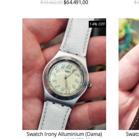
$64.491,00
$93.462,00
$1
14% OFF
Swatch Irony Alluminium (Dama)
Swatc