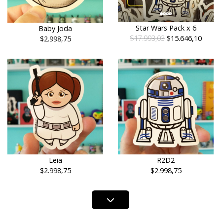
Star Wars Pack x 6
Baby Joda
$17.993,03
$15.646,10
$2.998,75
Leia
R2D2
$2.998,75
$2.998,75