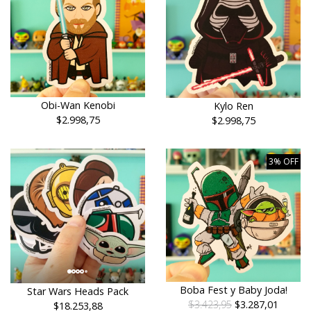
Obi-Wan Kenobi
Kylo Ren
$2.998,75
$2.998,75
3% OFF
Boba Fest y Baby Joda!
Star Wars Heads Pack
$3.423,95
$3.287,01
$18.253,88