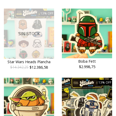
13% OFF
SIN STOCK
Boba Fett
Star Wars Heads Plancha
$2.998,75
$14.342,25
$12.386,58
13% OFF