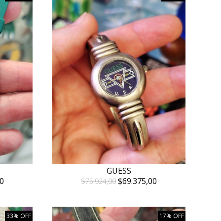
GUESS
0
$69.375,00
$75.924,00
33% OFF
17% OFF