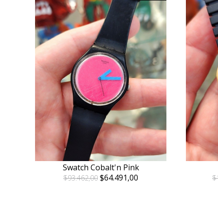
Swatch Cobalt'n Pink
$64.491,00
$93.462,00
$