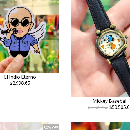
El Indio Eterno
$2.998,65
Mickey Baseball
$50.505,0
$61.050,00
30% OFF