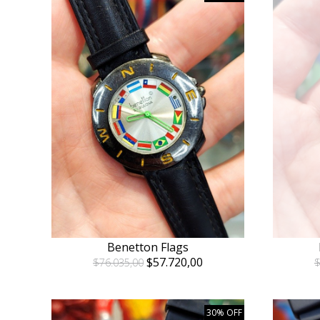
Benetton Flags
$57.720,00
$76.035,00
$
30% OFF