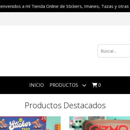
ienvenidos a mí Tienda Online de Stickers, Imanes, Tazas y otras c
INICIO
PRODUCTOS
0
Productos Destacados