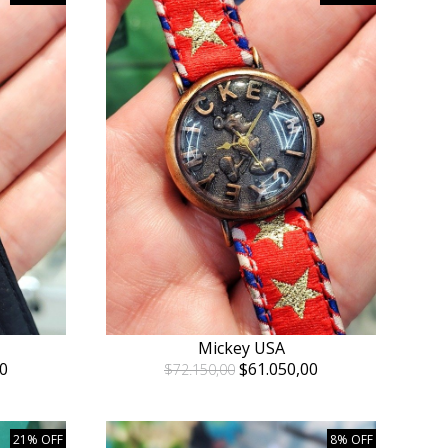
Mickey USA
0
$61.050,00
$72.150,00
21% OFF
8% OFF