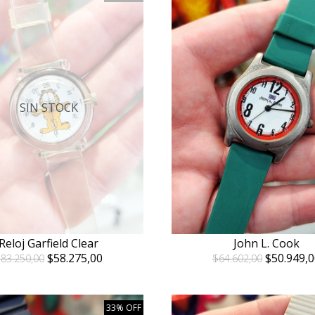
SIN STOCK
Reloj Garfield Clear
John L. Cook
$58.275,00
$50.949,0
83.250,00
$64.602,00
33% OFF