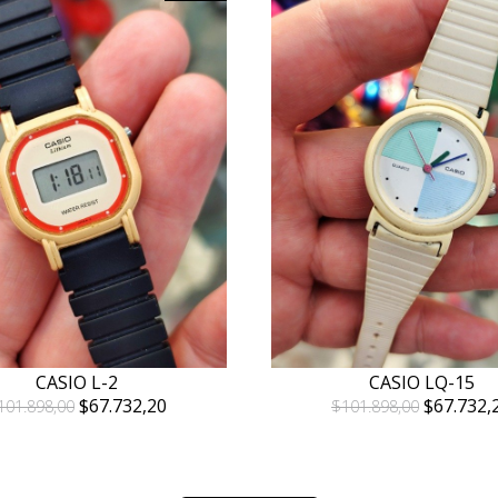
CASIO L-2
CASIO LQ-15
$67.732,20
$67.732,
101.898,00
$101.898,00