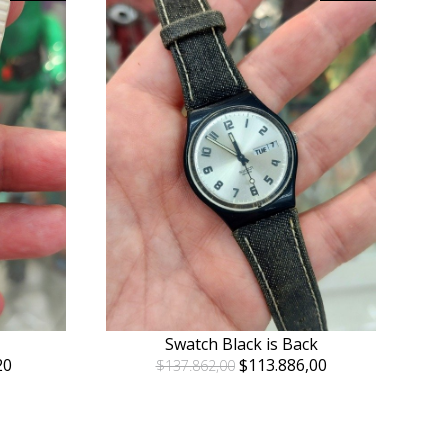
Swatch Black is Back
20
$113.886,00
$137.862,00